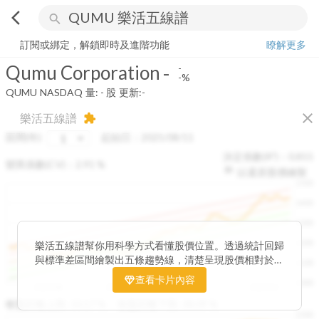
arrow_back_ios
search
Qumu Corporation
-
-%
量:
-
股
訂閱或綁定，解鎖即時及進階功能
瞭解更多
Qumu Corporation
-
-
-%
QUMU
NASDAQ
量:
-
股
更新:
-
close
樂活五線譜
extension
區間(年)
起始日：
2025/08/11
決定係數(R²)：
0.815
變異係數(CV)：
2.91
%
以還原股價繪製
1500
1400
1300
1200
樂活五線譜幫你用科學方式看懂股價位置。透過統計回歸
與標準差區間繪製出五條趨勢線，清楚呈現股價相對於長
1100
期均衡區間的位置。當股價落在上方紅色區間，代表股價
查看卡片內容
1000
已偏離長期平均、短線可能過熱；反之，若接近下方綠色
2025/08
2025/09
2025/09
2025/10
區間，則可能出現被低估的買進機會。五線譜不只是技術
收盤距離上限:
10.17
%
收盤距離下限:
38.09
%
1500
分析，更是幫助你掌握「合理價帶」與「長期趨勢」的工