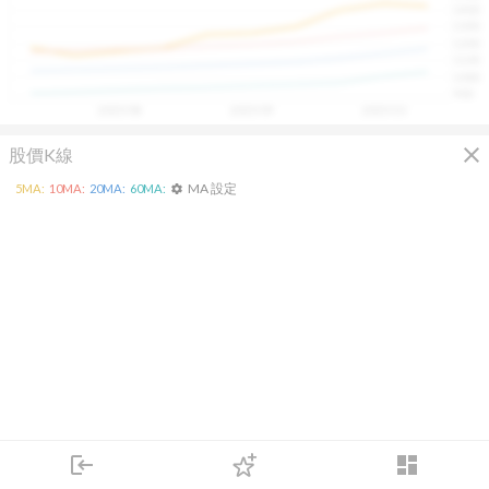
1400
具，讓投資判斷更有依據、更有信心。
1300
1200
1100
1000
900
2025/08
2025/09
2025/10
close
股價K線
MA 設定
5
MA:
10
MA:
20
MA:
60
MA:
settings
login
dashboard
市場
追蹤
下單
交易
登入
KD
MACD
RSI
手勢操作