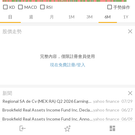
KD
MACD
RSI
手勢操作
日
週
月
1M
3M
6M
1Y
close
股價走勢
完整內容，僅限註冊會員使用
現在免費註冊/登入
close
新聞
Regional SA de Cv (MEX:RA) Q2 2026 Earnings Call Highlights: Navigating Challenges with ...
yahoo finance
07/29
Brookfield Real Assets Income Fund Inc. Declares Q3 2026 Distribution Schedule
yahoo finance
06/27
Brookfield Real Assets Income Fund Inc. Announces Portfolio Management Team Change
yahoo finance
06/09
login
dashboard
Brookfield Real Assets Income Fund Inc. Declares Q2 2026 Distribution Schedule
yahoo finance
03/28
市場
追蹤
下單
交易
登入