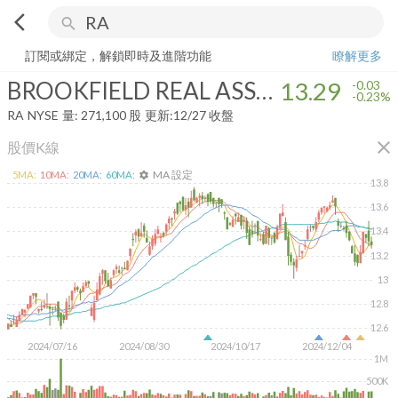
arrow_back_ios
search
BROOKFIELD REAL ASSETS INCOME FUND INC
13.29
-0.23%
量:
27
訂閱或綁定，解鎖即時及進階功能
瞭解更多
BROOKFIELD REAL ASSETS INCOME FUND INC
13.29
-0.03
-0.23%
RA
NYSE
量:
271,100
股
更新:
12/27 收盤
close
股價K線
MA 設定
5
MA:
10
MA:
20
MA:
60
MA:
settings
13.8
13.6
13.4
13.2
13
12.8
12.6
2024/07/16
2024/08/30
2024/10/17
2024/12/04
1M
500K