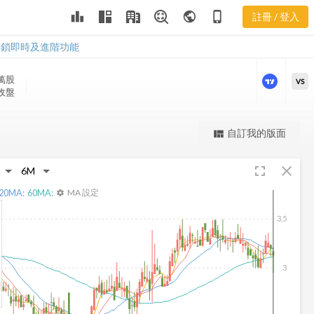
RAVE 樂活五
leaderboard
public
phone_iphone
註冊 / 登入
線譜
RAVE 樂活五線譜
解鎖即時及進階功能
 萬
股
VS
 收盤
更強大的進階價量圖表
自訂我的版面
view_quilt
完整內容，僅限註冊會員使用
fullscreen
close
註冊/登入解鎖
20
MA:
60
MA:
MA 設定
settings
3.5
3