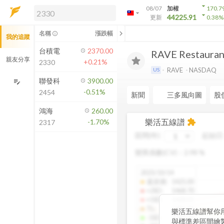
arrow_drop_down
08/07
加權
170.7
arrow_drop_down
arrow_drop_down
解鎖即時行情及進階功能
44225.91
更新
0.38
%
「綁定合作券商帳戶」或「訂閱任一
chevron_left
名稱
漲跌幅
info_outline
我的追蹤
方案」，即可解鎖以下功能：
即時行情
台積電
2370.00
RAVE Restaurant
即時市況與排行
親友分享
+0.21%
2330
到價通知
RAVE
NASDAQ
US
成交金額熱力圖
聯發科
3900.00
edit_note
-0.51%
2454
前往方案訂閱
新聞
三多風向圖
股
如何綁定合作券商
鴻海
260.00
樂活五線譜
-1.70%
extension
2317
區間(年)
起始日
變異係數(CV)：
2.98
%
2025/10/14
還原價
:
1425.00
+2SD
:
1468.70
+1SD
:
1428.01
TL
:
1386.85
樂活五線譜幫你
-1SD
:
1345.34
與標準差區間繪