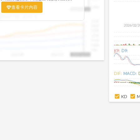
置。當股價落在上方紅色區間，代表股價
查看卡片內容
1000
25/09
2025/09
2025/10
2025/10/14
、短線可能過熱；反之，若接近下方綠色
盤距離下限:
38.09
%
現被低估的買進機會。五線譜不只是技術
1500
你掌握「合理價帶」與「長期趨勢」的工
2026/02/2
1400
更有依據、更有信心。
1300
1200
1100
1000
900
K9:
D9:
2025/09
2025/10
2025/10/14
DIF:
MACD:
KD