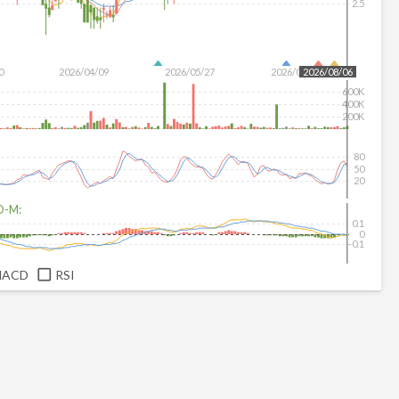
2.5
0
2026/04/09
2026/05/27
2026/07/15
2026/08/06
600K
400K
200K
80
50
20
D-M:
0.1
0
-0.1
MACD
RSI