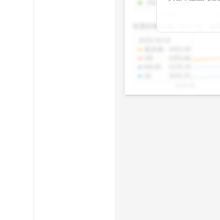
-2SD
:
1303.48
期均衡區間的位
2025/08
20
已偏離長期平均
收盤距離上限:
10.17
%
收
區間，則可能出
分析，更是幫助
2025/10/14
具，讓投資判斷
還原價
:
1425.00
UB
:
1293.46
MA20
:
1170.19
LB
:
1031.91
2025/08