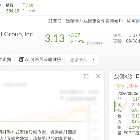
arrow_drop_down
9
櫃買
7.18
arrow_drop_down
384.19
1.83
%
訂閱任一進階卡片或綁定合作券商帳戶，即可
 Group, Inc.
3.13
-0.07
總量:
5.07
-2.19%
更新:
08/06
非即時
價走勢
AI 分析與策略健檢
arrow_drop_down
fullscreen
close
股價K線
：
2025/08/08
5
MA:
10
MA:
決定係數(R²)：
0.805
2026/08/06
以還原股價繪製
開
:
3.17
1500
高
:
3.21
低
:
2.95
1400
收
:
3.13
1300
跌
:
-0.07
幅
:
-2.19%
1200
用科學方式看懂股價位置。透過統計回歸
量
:
50.7仟股
製出五條趨勢線，清楚呈現股價相對於長
1100