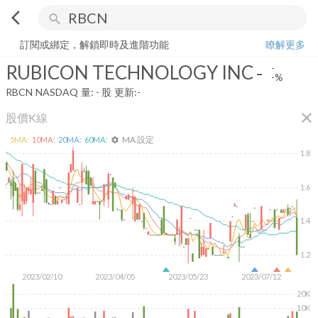
arrow_back_ios
search
RUBICON TECHNOLOGY INC
-
-%
量:
-
股
訂閱或綁定，解鎖即時及進階功能
瞭解更多
RUBICON TECHNOLOGY INC
-
-
-%
RBCN
NASDAQ
量:
-
股
更新:
-
close
股價K線
MA 設定
5
MA:
10
MA:
20
MA:
60
MA:
settings
1.8
1.6
1.4
1.2
2023/02/10
2023/04/05
2023/05/23
2023/07/12
20K
10K