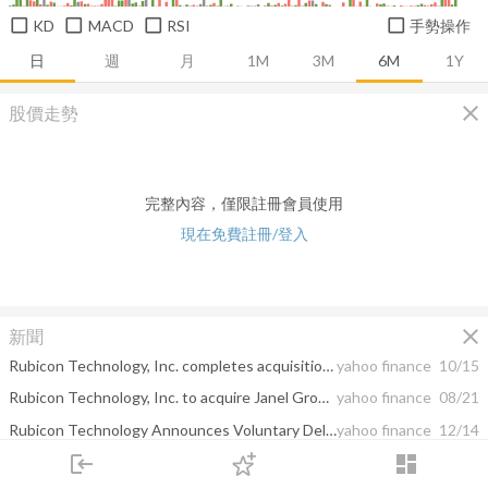
KD
MACD
RSI
手勢操作
日
週
月
1M
3M
6M
1Y
close
股價走勢
完整內容，僅限註冊會員使用
現在免費註冊/登入
close
新聞
Rubicon Technology, Inc. completes acquisition of Janel Group LLC
yahoo finance
10/15
Rubicon Technology, Inc. to acquire Janel Group LLC
yahoo finance
08/21
Rubicon Technology Announces Voluntary Delisting from Nasdaq
yahoo finance
12/14
login
dashboard
Should You Hold Rubicon Technology (RBCN)?
yahoo finance
10/24
市場
追蹤
下單
交易
登入