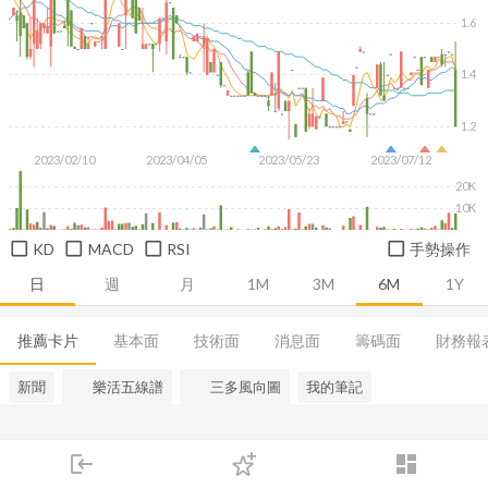
1.6
1.4
1.2
2023/02/10
2023/04/05
2023/05/23
2023/07/12
20K
10K
KD
MACD
RSI
手勢操作
日
週
月
1M
3M
6M
1Y
推薦卡片
基本面
技術面
消息面
籌碼面
財務報
新聞
樂活五線譜
三多風向圖
我的筆記
login
dashboard
市場
追蹤
下單
交易
登入