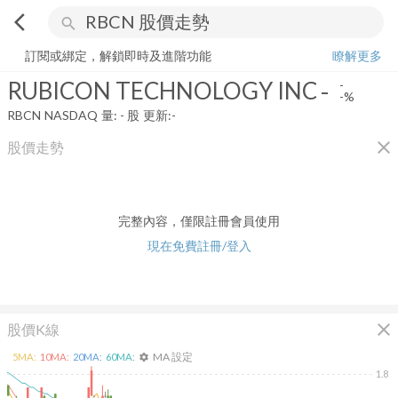
arrow_back_ios
search
RUBICON TECHNOLOGY INC
-
-%
量:
-
股
訂閱或綁定，解鎖即時及進階功能
瞭解更多
RUBICON TECHNOLOGY INC
-
-
-%
RBCN
NASDAQ
量:
-
股
更新:
-
close
股價走勢
完整內容，僅限註冊會員使用
現在免費註冊/登入
close
股價K線
MA 設定
5
MA:
10
MA:
20
MA:
60
MA:
settings
1.8