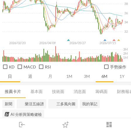
38
36
34
32
2026/02/20
2026/04/09
2026/05/27
2026/07/15
3M
2M
1M
KD
MACD
RSI
手勢操作
日
週
月
1M
3M
6M
1Y
推薦卡片
基本面
技術面
消息面
籌碼面
財務報
新聞
樂活五線譜
三多風向圖
我的筆記
AI 分析與策略健檢
login
dashboard
市場
追蹤
下單
交易
登入