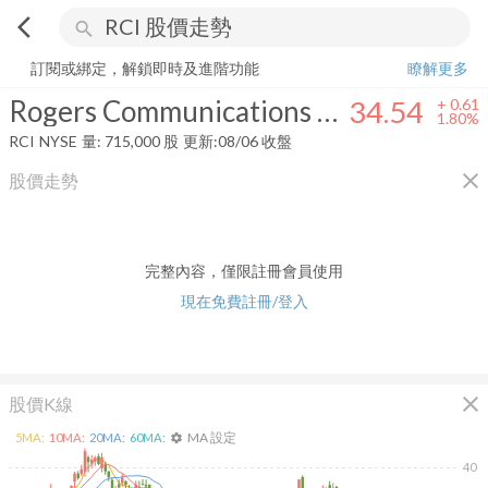
arrow_back_ios
search
Rogers Communications Inc.
34.54
+
1.80%
量:
715,000
股
訂閱或綁定，解鎖即時及進階功能
瞭解更多
Rogers Communications Inc.
34.54
+
0.61
1.80%
RCI
NYSE
量:
715,000
股
更新:
08/06 收盤
close
股價走勢
完整內容，僅限註冊會員使用
現在免費註冊/登入
close
股價K線
MA 設定
5
MA:
10
MA:
20
MA:
60
MA:
settings
40