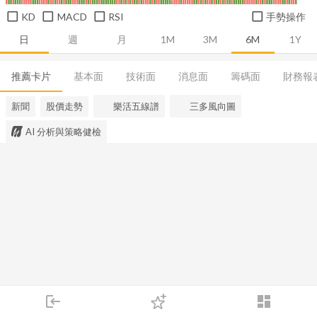
KD
MACD
RSI
手勢操作
日
週
月
1M
3M
6M
1Y
推薦卡片
基本面
技術面
消息面
籌碼面
財務報
新聞
股價走勢
樂活五線譜
三多風向圖
AI 分析與策略健檢
login
dashboard
市場
追蹤
下單
交易
登入