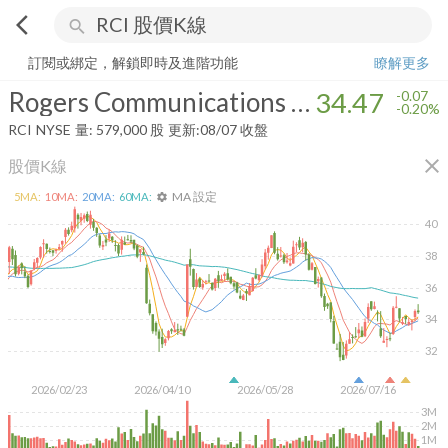
arrow_back_ios
search
Rogers Communications Inc.
34.47
-0.20%
量:
579,000
股
訂閱或綁定，解鎖即時及進階功能
瞭解更多
Rogers Communications Inc.
34.47
-0.07
-0.20%
RCI
NYSE
量:
579,000
股
更新:
08/07 收盤
close
股價K線
MA 設定
5
MA:
10
MA:
20
MA:
60
MA:
settings
40
38
36
34
32
2026/02/23
2026/04/10
2026/05/28
2026/07/16
3M
2M
1M