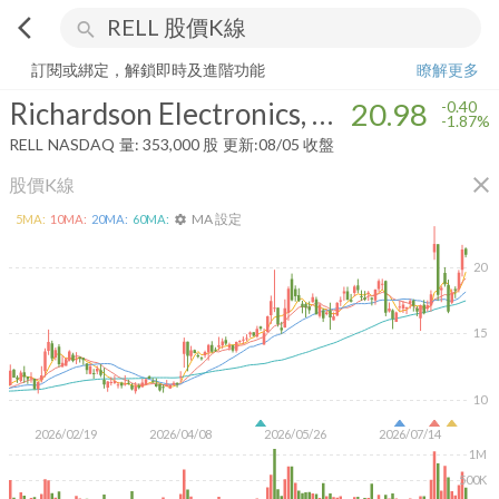
arrow_back_ios
search
Richardson Electronics, Ltd.
20.98
-1.87%
量:
353,000
股
訂閱或綁定，解鎖即時及進階功能
瞭解更多
Richardson Electronics, Ltd.
20.98
-0.40
-1.87%
RELL
NASDAQ
量:
353,000
股
更新:
08/05 收盤
close
股價K線
MA 設定
5
MA:
10
MA:
20
MA:
60
MA:
settings
20
15
10
2026/02/19
2026/04/08
2026/05/26
2026/07/14
1M
500K