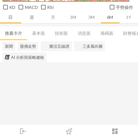
KD
MACD
RSI
手勢操作
日
週
月
1M
3M
6M
1Y
推薦卡片
基本面
技術面
消息面
籌碼面
財務報
新聞
股價走勢
樂活五線譜
三多風向圖
AI 分析與策略健檢
login
dashboard
市場
追蹤
下單
交易
登入