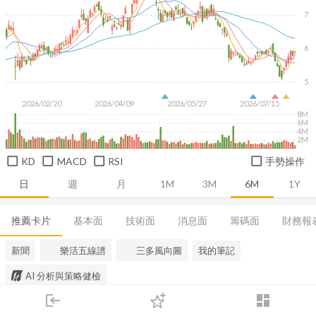
7
6
5
2026/02/20
2026/04/09
2026/05/27
2026/07/15
8M
6M
4M
2M
KD
MACD
RSI
手勢操作
日
週
月
1M
3M
6M
1Y
推薦卡片
基本面
技術面
消息面
籌碼面
財務報
新聞
樂活五線譜
三多風向圖
我的筆記
AI 分析與策略健檢
login
dashboard
市場
追蹤
下單
交易
登入