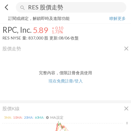
arrow_back_ios
search
RPC, Inc.
5.89
+
1.73%
量:
837,000
股
訂閱或綁定，解鎖即時及進階功能
瞭解更多
RPC, Inc.
5.89
+
0.10
1.73%
RES
NYSE
量:
837,000
股
更新:
08/06 收盤
close
股價走勢
完整內容，僅限註冊會員使用
現在免費註冊/登入
close
股價K線
MA 設定
5
MA:
10
MA:
20
MA:
60
MA:
settings
8