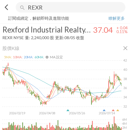
arrow_back_ios
search
Rexford Industrial Realty, Inc.
37.04
+
0.11%
量:
2,240,000
股
訂閱或綁定，解鎖即時及進階功能
瞭解更多
Rexford Industrial Realty, Inc.
37.04
+
0.04
0.11%
REXR
NYSE
量:
2,240,000
股
更新:
08/05 收盤
close
股價K線
MA 設定
5
MA:
10
MA:
20
MA:
60
MA:
settings
42
40
38
36
34
32
2026/02/19
2026/04/08
2026/05/26
2026/07/14
6M
4M
2M