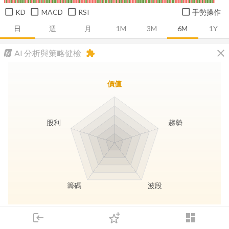
KD
MACD
RSI
手勢操作
日
週
月
1M
3M
6M
1Y
close
AI 分析與策略健檢
extension
價值
股利
趨勢
籌碼
波段
長線價值
趨勢動能
波段訊號
存股收息
login
dashboard
市場
追蹤
下單
交易
登入