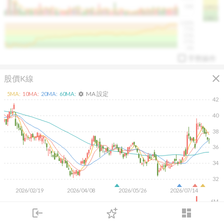
50K
1393.1
1381.1
%
100%
%
75%
%
50%
%
25%
%
0%
手勢操作
close
股價K線
MA 設定
5
MA:
10
MA:
20
MA:
60
MA:
settings
42
40
38
arrow_drop_up
PL 指標:
94.88
%
36
34
32
2026/02/19
2026/04/08
2026/05/26
2026/07/14
6M
4M
login
dashboard
2M
市場
追蹤
下單
交易
登入