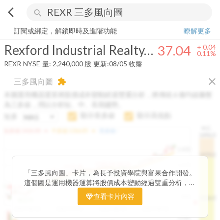
arrow_back_ios
search
Rexford Industrial Realty, Inc.
37.04
+
0.11%
量:
2,240,000
股
訂閱或綁定，解鎖即時及進階功能
瞭解更多
Rexford Industrial Realty, Inc.
37.04
+
0.04
0.11%
REXR
NYSE
量:
2,240,000
股
更新:
08/05 收盤
close
三多風向圖
extension
本圖運用機器運算將股價成本變動經過雙重分析，將傳統 6 條均線彙整
為三多線，用以分析短、中、長期趨勢。
顯示長多線
顯示高低點
短多
H.C.
arrow_drop_up
arrow_drop_up
短多線:
1426.00
中多線:
1366.85
長多線:
-
1496.0
1,400
1474.0
1195.22
1185.26
1,200
1155.38
1100.60
「三多風向圖」卡片，為長予投資學院與富果合作開發。
1140.44
1130.48
1120.52
1060.76
1,000
這個圖是運用機器運算將股價成本變動經過雙重分析，把
899.40
傳統 6 條均線彙整為三多線，用以分析短、中、長期股價
查看卡片內容
800
1426.0
812.75
趨勢。
2025/04/23
2025/07/16
2025/08/20
2025/09/24
100K