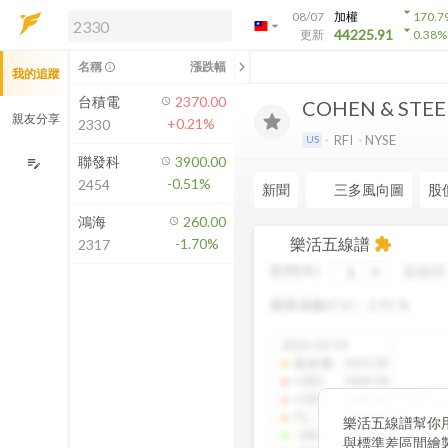
arrow_drop_down
08/07
加權
170.7
arrow_drop_down
arrow_drop_down
解鎖即時行情及進階功能
44225.91
更新
0.38
%
「綁定合作券商帳戶」或「訂閱任一
chevron_left
名稱
漲跌幅
info_outline
我的追蹤
方案」，即可解鎖以下功能：
即時行情
台積電
2370.00
COHEN & STEE
即時市況與排行
親友分享
+0.21%
2330
到價通知
RFI
NYSE
US
成交金額熱力圖
聯發科
3900.00
edit_note
-0.51%
2454
前往方案訂閱
新聞
三多風向圖
股
如何綁定合作券商
鴻海
260.00
樂活五線譜
-1.70%
extension
2317
區間(年)
起始日
變異係數(CV)：
2.91
%
2025/10/14
還原價
:
1425.00
+2SD
:
1469.94
+1SD
:
1430.18
TL
:
1389.94
樂活五線譜幫你
-1SD
:
1349.38
與標準差區間繪