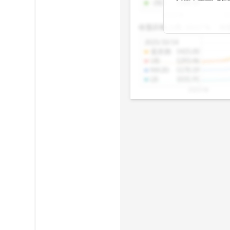
-2SD
:
1308.46
期均衡區間的位
2025/08
20
已偏離長期平均
收盤距離上限:
10.17
%
收
區間，則可能出
分析，更是幫助
2025/10/14
具，讓投資判斷
還原價
:
1425.00
UB
:
1293.46
MA20
:
1170.19
LB
:
1031.91
2025/08