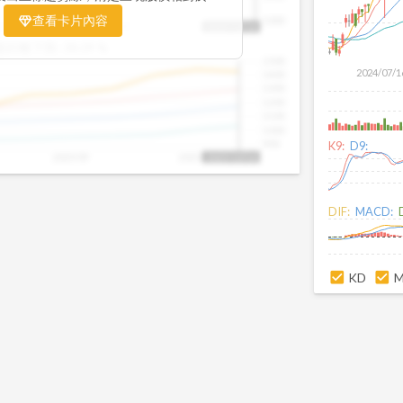
置。當股價落在上方紅色區間，代表股價
查看卡片內容
1000
25/09
2025/09
2025/10
2025/10/14
、短線可能過熱；反之，若接近下方綠色
盤距離下限:
38.09
%
現被低估的買進機會。五線譜不只是技術
1500
你掌握「合理價帶」與「長期趨勢」的工
2024/07/1
1400
更有依據、更有信心。
1300
1200
1100
1000
900
K9:
D9:
2025/09
2025/10
2025/10/14
DIF:
MACD:
KD