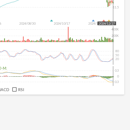
11.5
6
2024/08/30
2024/10/17
2024/12/04
2024/12/27
400K
200K
80
50
20
D-M:
0.3
0
-0.3
MACD
RSI