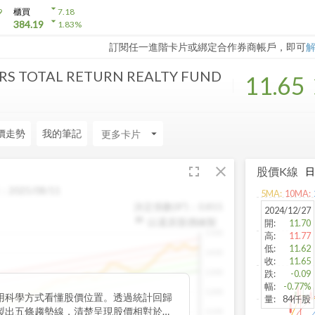
arrow_drop_down
9
櫃買
7.18
arrow_drop_down
384.19
1.83
%
訂閱任一進階卡片或綁定合作券商帳戶，即可
RS TOTAL RETURN REALTY FUND
11.65
價走勢
我的筆記
arrow_drop_down
fullscreen
close
股價K線
：
2025/08/11
5
MA:
10
MA:
決定係數(R²)：
0.815
2024/12/27
以還原股價繪製
開
:
11.70
1500
高
:
11.77
低
:
11.62
1400
收
:
11.65
1300
跌
:
-0.09
幅
:
-0.77%
1200
用科學方式看懂股價位置。透過統計回歸
量
:
84仟股
製出五條趨勢線，清楚呈現股價相對於長
1100