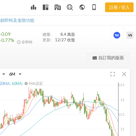
RFI 樂活五線
leaderboard
public
phone_iphone
註冊 / 登入
譜
RFI 樂活五線譜
解鎖即時及進階功能
-0.09
總量:
8.4 萬
股
VS
-0.77%
更新:
12/27 收盤
非即時
更強大的進階價量圖表
自訂我的版面
view_quilt
完整內容，僅限註冊會員使用
fullscreen
close
註冊/登入解鎖
20
MA:
60
MA:
MA 設定
settings
13.5
13
12.5
12