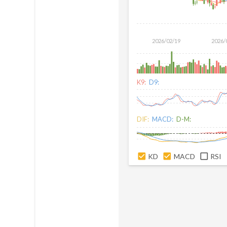
2026/02/19
2026/
K9:
D9:
DIF:
MACD:
D-M:
KD
MACD
RSI