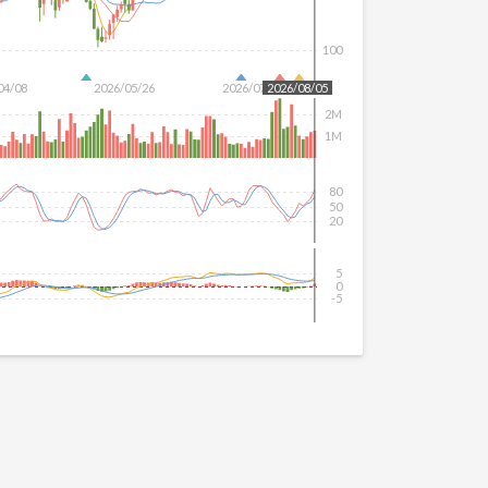
100
04/08
2026/05/26
2026/07/14
2026/08/05
2M
1M
80
50
20
5
0
-5