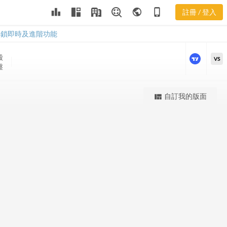
RGEN 股價K
leaderboard
public
phone_iphone
註冊 / 登入
線
RGEN 股價K線
解鎖即時及進階功能
股
VS
盤
更強大的進階價量圖表
自訂我的版面
view_quilt
完整內容，僅限註冊會員使用
註冊/登入解鎖