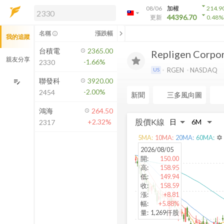
arrow_drop_down
08/06
加權
214.9
arrow_drop_down
arrow_drop_down
解鎖即時行情及進階功能
44396.70
更新
0.48
%
「綁定合作券商帳戶」或「訂閱任一
chevron_left
名稱
漲跌幅
info_outline
我的追蹤
方案」，即可解鎖以下功能：
即時行情
台積電
2365.00
Repligen Corpo
即時市況與排行
親友分享
-1.66%
2330
到價通知
RGEN
NASDAQ
US
成交金額熱力圖
聯發科
3920.00
edit_note
-2.00%
2454
前往方案訂閱
新聞
三多風向圖
如何綁定合作券商
鴻海
264.50
股價K線
+2.32%
2317
5
MA:
10
MA:
20
MA:
60
MA:
settings
2026/08/05
開
:
150.00
高
:
158.95
低
:
149.94
收
:
158.59
漲
:
+8.81
幅
:
+5.88%
量
:
1,269仟股