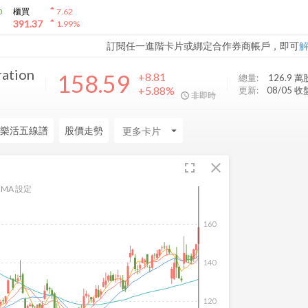
arrow_drop_up
0
櫃買
7.62
arrow_drop_up
391.37
1.99
%
訂閱任一進階卡片或綁定合作券商帳戶，即可
ration
158.59
+8.81
總量:
126.9 萬
+5.88%
更新:
08/05 收
非即時
樂活五線譜
股價走勢
arrow_drop_down
fullscreen
close
MA 設定
160
140
120