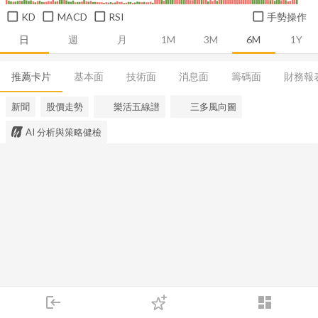
KD
MACD
RSI
手勢操作
日
週
月
1M
3M
6M
1Y
推薦卡片
基本面
技術面
消息面
籌碼面
財務報
新聞
股價走勢
樂活五線譜
三多風向圖
AI 分析與策略健檢
login
dashboard
市場
追蹤
下單
交易
登入