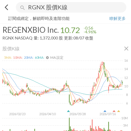
arrow_back_ios
search
REGENXBIO Inc.
10.72
-4.96%
量:
1,372,000
股
訂閱或綁定，解鎖即時及進階功能
瞭解更多
REGENXBIO Inc.
10.72
-0.56
-4.96%
RGNX
NASDAQ
量:
1,372,000
股
更新:
08/07 收盤
close
股價K線
MA 設定
5
MA:
10
MA:
20
MA:
60
MA:
settings
16
14
12
10
8
6
2026/02/23
2026/04/10
2026/05/28
2026/07/16
10M
5M