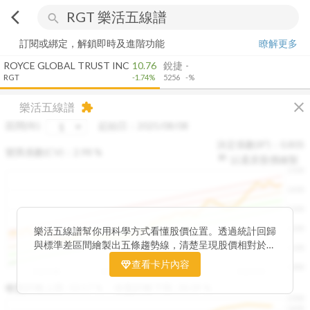
arrow_back_ios
search
訂閱或綁定，解鎖即時及進階功能
瞭解更多
ROYCE GLOBAL TRUST INC
10.76
銳捷
-
RGT
-1.74%
5256
-%
close
樂活五線譜
extension
區間(年)
起始日：
2025/08/08
決定係數(R²)：
0.805
變異係數(CV)：
2.98
%
以還原股價繪製
1500
1400
1300
1200
樂活五線譜幫你用科學方式看懂股價位置。透過統計回歸
與標準差區間繪製出五條趨勢線，清楚呈現股價相對於長
1100
期均衡區間的位置。當股價落在上方紅色區間，代表股價
查看卡片內容
1000
已偏離長期平均、短線可能過熱；反之，若接近下方綠色
2025/08
2025/09
2025/09
2025/10
區間，則可能出現被低估的買進機會。五線譜不只是技術
收盤距離上限:
10.17
%
收盤距離下限:
38.09
%
1500
分析，更是幫助你掌握「合理價帶」與「長期趨勢」的工
1400