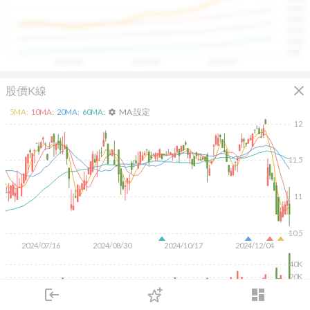
具，讓投資判斷更有依據、更有信心。
1300
1200
1100
1000
900
2025/08
2025/09
2025/10
close
股價K線
MA 設定
5
MA:
10
MA:
20
MA:
60
MA:
settings
12
11.5
11
10.5
2024/07/16
2024/08/30
2024/10/17
2024/12/04
40K
20K
login
dashboard
KD
MACD
RSI
手勢操作
市場
追蹤
下單
交易
登入