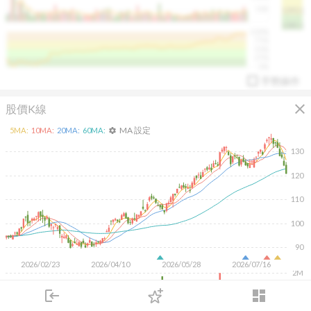
50K
1393.1
1381.1
%
100%
%
75%
%
50%
%
25%
%
0%
手勢操作
close
股價K線
MA 設定
5
MA:
10
MA:
20
MA:
60
MA:
settings
130
120
arrow_drop_up
PL 指標:
94.88
%
110
100
90
2026/02/23
2026/04/10
2026/05/28
2026/07/16
2M
1M
login
dashboard
500K
市場
追蹤
下單
交易
登入