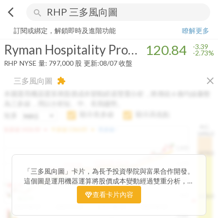
arrow_back_ios
search
Ryman Hospitality Properties, Inc.
120.84
-2.73%
量:
797,000
股
訂閱或綁定，解鎖即時及進階功能
瞭解更多
Ryman Hospitality Properties, Inc.
120.84
-3.39
-2.73%
RHP
NYSE
量:
797,000
股
更新:
08/07 收盤
close
三多風向圖
extension
本圖運用機器運算將股價成本變動經過雙重分析，將傳統 6 條均線彙整
為三多線，用以分析短、中、長期趨勢。
顯示長多線
顯示高低點
短多
H.C.
arrow_drop_up
arrow_drop_up
短多線:
1426.00
中多線:
1366.85
長多線:
-
1496.0
1,400
1474.0
1195.22
1185.26
1,200
1155.38
1100.60
「三多風向圖」卡片，為長予投資學院與富果合作開發。
1140.44
1130.48
1120.52
1060.76
1,000
這個圖是運用機器運算將股價成本變動經過雙重分析，把
899.40
傳統 6 條均線彙整為三多線，用以分析短、中、長期股價
查看卡片內容
800
1426.0
812.75
趨勢。
2025/04/23
2025/07/16
2025/08/20
2025/09/24
100K