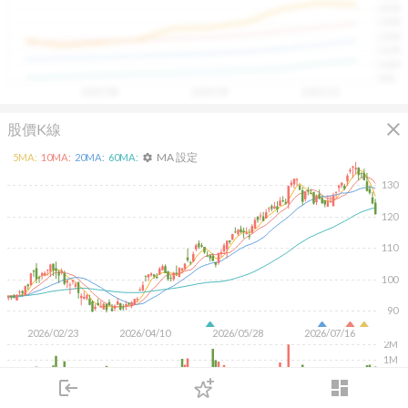
1400
具，讓投資判斷更有依據、更有信心。
1300
1200
1100
1000
900
2025/08
2025/09
2025/10
close
股價K線
MA 設定
5
MA:
10
MA:
20
MA:
60
MA:
settings
130
120
110
100
90
2026/02/23
2026/04/10
2026/05/28
2026/07/16
2M
1M
500K
login
dashboard
市場
追蹤
下單
交易
登入
KD
MACD
RSI
手勢操作