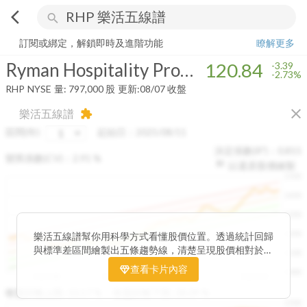
arrow_back_ios
search
Ryman Hospitality Properties, Inc.
120.84
-2.73%
量:
797,000
股
訂閱或綁定，解鎖即時及進階功能
瞭解更多
Ryman Hospitality Properties, Inc.
120.84
-3.39
-2.73%
RHP
NYSE
量:
797,000
股
更新:
08/07 收盤
close
樂活五線譜
extension
區間(年)
起始日：
2025/08/11
決定係數(R²)：
0.815
變異係數(CV)：
2.91
%
以還原股價繪製
1500
1400
1300
1200
樂活五線譜幫你用科學方式看懂股價位置。透過統計回歸
與標準差區間繪製出五條趨勢線，清楚呈現股價相對於長
1100
期均衡區間的位置。當股價落在上方紅色區間，代表股價
查看卡片內容
1000
已偏離長期平均、短線可能過熱；反之，若接近下方綠色
2025/08
2025/09
2025/09
2025/10
區間，則可能出現被低估的買進機會。五線譜不只是技術
收盤距離上限:
10.17
%
收盤距離下限:
38.09
%
1500
分析，更是幫助你掌握「合理價帶」與「長期趨勢」的工