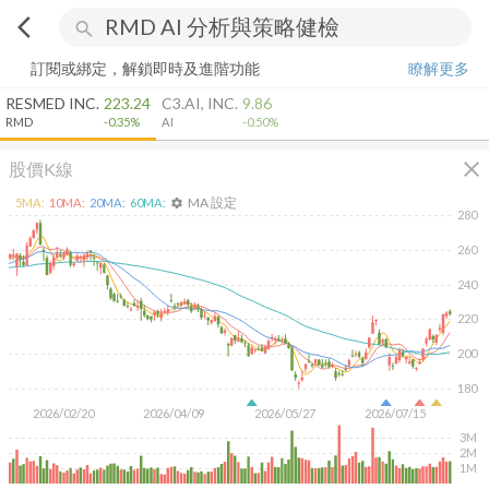
arrow_back_ios
search
訂閱或綁定，解鎖即時及進階功能
瞭解更多
RESMED INC.
223.24
C3.AI, INC.
9.86
RMD
-0.35%
AI
-0.50%
close
股價K線
MA 設定
5
MA:
10
MA:
20
MA:
60
MA:
settings
280
260
240
220
200
180
2026/02/20
2026/04/09
2026/05/27
2026/07/15
3M
2M
1M