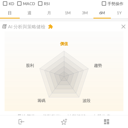
KD
MACD
RSI
手勢操作
日
週
月
1M
3M
6M
1Y
close
AI 分析與策略健檢
extension
價值
股利
趨勢
籌碼
波段
長線價值
趨勢動能
波段訊號
存股收息
login
dashboard
市場
追蹤
下單
交易
登入