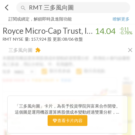
arrow_back_ios
search
Royce Micro-Cap Trust, Inc.
14.04
-0.78%
量:
157,924
股
訂閱或綁定，解鎖即時及進階功能
瞭解更多
Royce Micro-Cap Trust, Inc.
14.04
-0.11
-0.78%
RMT
NYSE
量:
157,924
股
更新:
08/06 收盤
close
三多風向圖
extension
本圖運用機器運算將股價成本變動經過雙重分析，將傳統 6 條均線彙整
為三多線，用以分析短、中、長期趨勢。
顯示長多線
顯示高低點
短多
H.C.
arrow_drop_up
arrow_drop_up
短多線:
1426.00
中多線:
1366.85
長多線:
-
1496.0
1,400
1474.0
1195.22
1185.26
1,200
1155.38
1100.60
「三多風向圖」卡片，為長予投資學院與富果合作開發。
1140.44
1130.48
1120.52
1060.76
1,000
這個圖是運用機器運算將股價成本變動經過雙重分析，把
899.40
傳統 6 條均線彙整為三多線，用以分析短、中、長期股價
查看卡片內容
800
1426.0
812.75
趨勢。
2025/04/23
2025/07/16
2025/08/20
2025/09/24
100K