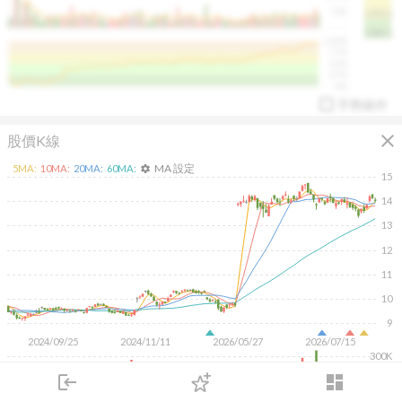
50K
1393.1
1381.1
%
100%
%
75%
%
50%
%
25%
%
0%
手勢操作
close
股價K線
MA 設定
5
MA:
10
MA:
20
MA:
60
MA:
settings
15
14
13
12
arrow_drop_up
PL 指標:
94.88
%
11
10
9
2024/09/25
2024/11/11
2026/05/27
2026/07/15
300K
200K
login
dashboard
100K
市場
追蹤
下單
交易
登入