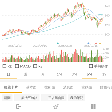
160
140
120
100
2026/02/23
2026/04/10
2026/05/28
2026/07/16
600K
400K
200K
KD
MACD
RSI
手勢操作
日
週
月
1M
3M
6M
1Y
推薦卡片
基本面
技術面
消息面
籌碼面
財務報
新聞
樂活五線譜
三多風向圖
我的筆記
login
dashboard
AI 分析與策略健檢
市場
追蹤
下單
交易
登入