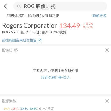
arrow_back_ios
search
Rogers Corporation
134.49
+
0.57%
量:
95,500
股
訂閱或綁定，解鎖即時及進階功能
瞭解更多
Rogers Corporation
134.49
+
0.76
0.57%
ROG
NYSE
量:
95,500
股
更新:
08/07 收盤
前往相關富果研究報告
open_in_new
close
股價走勢
完整內容，僅限註冊會員使用
現在免費註冊/登入
close
股價K線
MA 設定
5
MA:
10
MA:
20
MA:
60
MA:
settings