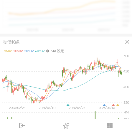
1400
具，讓投資判斷更有依據、更有信心。
1300
1200
1100
1000
900
2025/08
2025/09
2025/10
close
股價K線
MA 設定
5
MA:
10
MA:
20
MA:
60
MA:
settings
500
450
400
350
2026/02/23
2026/04/10
2026/05/28
2026/07/16
4M
2M
login
dashboard
市場
追蹤
下單
交易
登入
KD
MACD
RSI
手勢操作