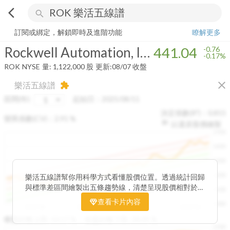
arrow_back_ios
search
Rockwell Automation, Inc.
441.04
-0.17%
量:
1,122,000
股
訂閱或綁定，解鎖即時及進階功能
瞭解更多
Rockwell Automation, Inc.
441.04
-0.76
-0.17%
ROK
NYSE
量:
1,122,000
股
更新:
08/07 收盤
close
樂活五線譜
extension
區間(年)
起始日：
2025/08/11
決定係數(R²)：
0.815
變異係數(CV)：
2.91
%
以還原股價繪製
1500
1400
1300
1200
樂活五線譜幫你用科學方式看懂股價位置。透過統計回歸
與標準差區間繪製出五條趨勢線，清楚呈現股價相對於長
1100
期均衡區間的位置。當股價落在上方紅色區間，代表股價
查看卡片內容
1000
已偏離長期平均、短線可能過熱；反之，若接近下方綠色
2025/08
2025/09
2025/09
2025/10
區間，則可能出現被低估的買進機會。五線譜不只是技術
收盤距離上限:
10.17
%
收盤距離下限:
38.09
%
1500
分析，更是幫助你掌握「合理價帶」與「長期趨勢」的工