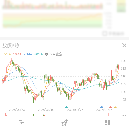
50K
1393.1
1381.1
%
100%
%
75%
%
50%
%
25%
%
0%
手勢操作
close
股價K線
MA 設定
5
MA:
10
MA:
20
MA:
60
MA:
settings
120
115
110
arrow_drop_up
PL 指標:
94.88
%
105
100
95
2026/02/23
2026/04/10
2026/05/28
2026/07/16
2M
1M
login
dashboard
500K
市場
追蹤
下單
交易
登入