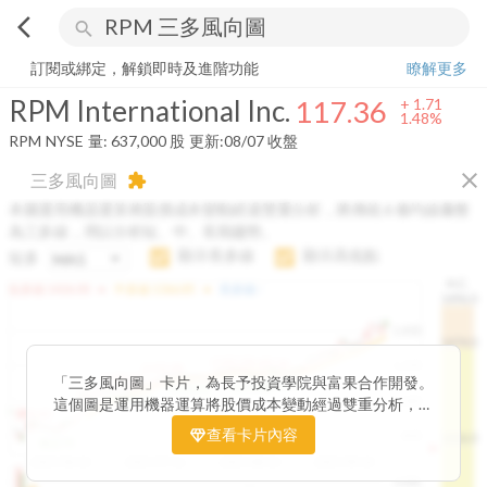
arrow_back_ios
search
RPM International Inc.
117.36
+
1.48%
量:
637,000
股
訂閱或綁定，解鎖即時及進階功能
瞭解更多
RPM International Inc.
117.36
+
1.71
1.48%
RPM
NYSE
量:
637,000
股
更新:
08/07 收盤
close
三多風向圖
extension
本圖運用機器運算將股價成本變動經過雙重分析，將傳統 6 條均線彙整
為三多線，用以分析短、中、長期趨勢。
顯示長多線
顯示高低點
短多
H.C.
arrow_drop_up
arrow_drop_up
短多線:
1426.00
中多線:
1366.85
長多線:
-
1496.0
1,400
1474.0
1195.22
1185.26
1,200
1155.38
1100.60
「三多風向圖」卡片，為長予投資學院與富果合作開發。
1140.44
1130.48
1120.52
1060.76
1,000
這個圖是運用機器運算將股價成本變動經過雙重分析，把
899.40
傳統 6 條均線彙整為三多線，用以分析短、中、長期股價
查看卡片內容
800
1426.0
812.75
趨勢。
2025/04/23
2025/07/16
2025/08/20
2025/09/24
100K