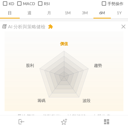
KD
MACD
RSI
手勢操作
日
週
月
1M
3M
6M
1Y
close
AI 分析與策略健檢
extension
價值
股利
趨勢
籌碼
波段
長線價值
趨勢動能
波段訊號
存股收息
login
dashboard
市場
追蹤
下單
交易
登入