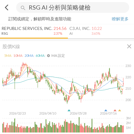
arrow_back_ios
search
訂閱或綁定，解鎖即時及進階功能
瞭解更多
REPUBLIC SERVICES, INC.
214.56
C3.AI, INC.
10.22
RSG
2.37%
AI
3.65%
close
股價K線
MA 設定
5
MA:
10
MA:
20
MA:
60
MA:
settings
230
220
210
200
2026/02/23
2026/04/10
2026/05/28
2026/07/16
3M
2M
1M