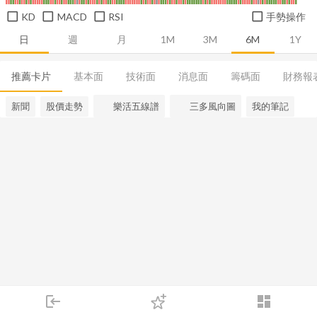
KD
MACD
RSI
手勢操作
日
週
月
1M
3M
6M
1Y
推薦卡片
基本面
技術面
消息面
籌碼面
財務報
新聞
股價走勢
樂活五線譜
三多風向圖
我的筆記
login
dashboard
市場
追蹤
下單
交易
登入