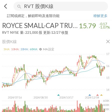
arrow_back_ios
search
ROYCE SMALL-CAP TRUST INC
15.79
-1.07%
量:
221,000
股
訂閱或綁定，解鎖即時及進階功能
瞭解更多
ROYCE SMALL-CAP TRUST INC
15.79
-0.17
-1.07%
RVT
NYSE
量:
221,000
股
更新:
12/27 收盤
close
股價K線
MA 設定
5
MA:
10
MA:
20
MA:
60
MA:
settings
17
16
15
14
2024/07/16
2024/08/30
2024/10/17
2024/12/04
600K
400K
200K