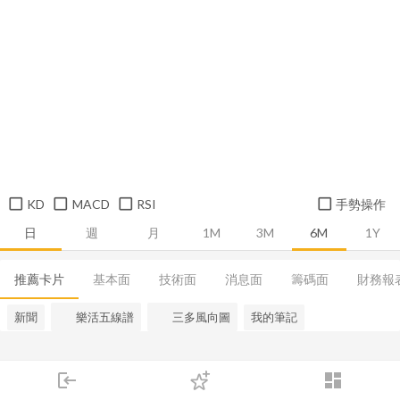
KD
MACD
RSI
手勢操作
日
週
月
1M
3M
6M
1Y
推薦卡片
基本面
技術面
消息面
籌碼面
財務報
新聞
樂活五線譜
三多風向圖
我的筆記
login
dashboard
市場
追蹤
下單
交易
登入