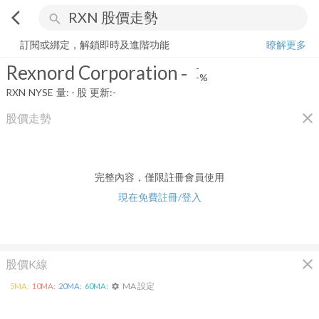
arrow_back_ios
search
Rexnord Corporation
-
-%
量:
-
股
訂閱或綁定，解鎖即時及進階功能
瞭解更多
Rexnord Corporation
-
-
-%
RXN
NYSE
量:
-
股
更新:
-
close
股價走勢
完整內容，僅限註冊會員使用
現在免費註冊/登入
close
股價K線
MA 設定
5
MA:
10
MA:
20
MA:
60
MA:
settings