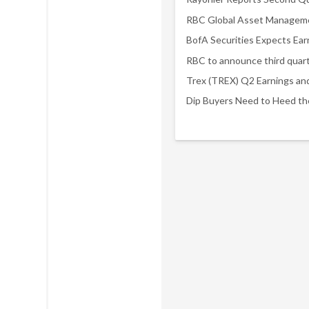
Trex (TREX) Q2 Earnings an
Dip Buyers Need to Heed th