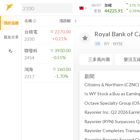
arrow_drop_down
08/07
加權
170.7
arrow_drop_down
arrow_drop_down
解鎖即時行情及進階功能
44225.91
更新
0.38
%
「綁定合作券商帳戶」或「訂閱任一
chevron_left
名稱
漲跌幅
info_outline
我的追蹤
方案」，即可解鎖以下功能：
即時行情
台積電
2370.00
Royal Bank of 
即時市況與排行
親友分享
+0.21%
2330
到價通知
RY
NYSE
US
成交金額熱力圖
聯發科
3900.00
edit_note
-0.51%
2454
前往方案訂閱
三多風向圖
樂活五
如何綁定合作券商
鴻海
260.00
新聞
-1.70%
2317
Rayonier Inc. Q2 2026 Earni
Rayonier Reports Second Qu