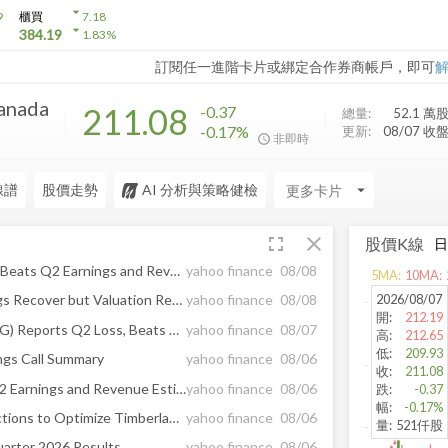
arrow_drop_down
9
櫃買
7.18
arrow_drop_down
384.19
1.83
%
訂閱任一進階卡片或綁定合作券商帳戶，即可
Canada
211.08
-0.37
總量:
52.1 萬
-0.17%
更新:
08/07 收
非即時
線譜
股價走勢
AI 分析與策略健檢
arrow_drop_down
fullscreen
close
股價K線
Citizens & Northern (CZNC) Beats Q2 Earnings and Revenue Estimates
yahoo finance
08/08
5
MA:
10
MA:
2026/08/07
Is WY Stock a Buy as Earnings Recover but Valuation Remains Rich?
yahoo finance
08/08
開
:
212.19
Octave Specialty Group (OSG) Reports Q2 Loss, Beats Revenue Estimates
yahoo finance
08/07
高
:
212.65
低
:
209.93
ngs Call Summary
yahoo finance
08/06
收
:
211.08
Rayonier (RYN) Surpasses Q2 Earnings and Revenue Estimates
yahoo finance
08/06
跌
:
-0.37
幅
:
-0.17%
Rayonier Completes Transactions to Optimize Timberland Portfolio
yahoo finance
08/06
量
:
521仟股
arter 2026 Results
yahoo finance
08/06