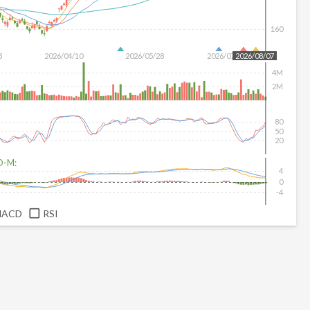
160
3
2026/04/10
2026/05/28
2026/07/16
2026/08/07
4M
2M
80
50
20
D-M:
4
0
-4
MACD
RSI