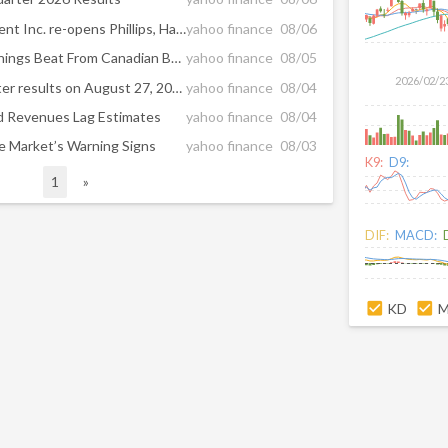
RBC Global Asset Management Inc. re-opens Phillips, Hager & North High Yield Bond Fund to new investors
yahoo finance
08/06
BofA Securities Expects Earnings Beat From Canadian Banks in Q3 Preview
yahoo finance
08/05
2026/02/2
RBC to announce third quarter results on August 27, 2026
yahoo finance
08/04
d Revenues Lag Estimates
yahoo finance
08/04
e Market’s Warning Signs
yahoo finance
08/03
K9:
D9:
1
»
DIF:
MACD:
KD