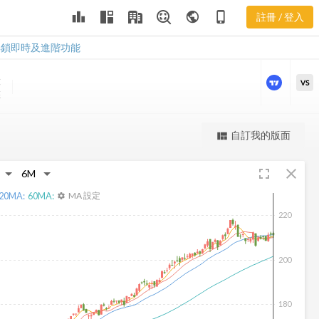
leaderboard
public
phone_iphone
註冊 / 登入
RY 新聞
RY 新聞
解鎖即時及進階功能
股
VS
盤
更強大的進階價量圖表
自訂我的版面
view_quilt
完整內容，僅限註冊會員使用
fullscreen
close
註冊/登入解鎖
20
MA:
60
MA:
MA 設定
settings
220
200
180