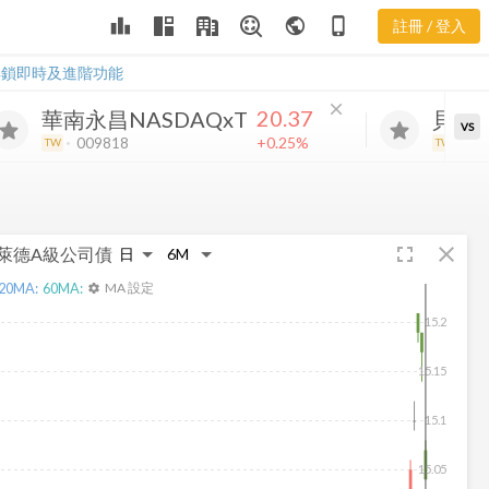
leaderboard
public
phone_iphone
註冊 / 登入
S 股價K線
S 股價K線
解鎖即時及進階功能
close
20.37
華南永昌NASDAQxT
貝萊
VS
+0.25%
009818
00
TW
TW
fullscreen
close
萊德A級公司債
20
MA:
60
MA:
MA 設定
settings
15.2
15.15
15.1
15.05