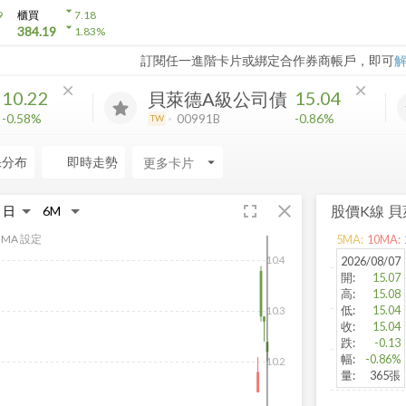
arrow_drop_down
9
櫃買
7.18
arrow_drop_down
384.19
1.83
%
訂閱任一進階卡片或綁定合作券商帳戶，即可
close
close
10.22
15.04
貝萊德A級公司債
-0.58%
-0.86%
00991B
TW
保分布
即時走勢
arrow_drop_down
fullscreen
close
股價K線
貝
MA 設定
5
MA:
10
MA:
2026/08/07
10.4
開
:
15.07
高
:
15.08
低
:
15.04
10.3
收
:
15.04
跌
:
-0.13
幅
:
-0.86%
10.2
量
:
365張