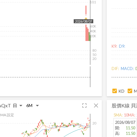
10.1
2026/08/07
60K
40K
20K
K9:
D9:
80
50
20
DIF:
MACD:
KD
fullscreen
close
QxT
股價K線
貝
MA 設定
5
MA:
10
MA:
2026/08/07
20
開
:
11.50
高
:
11.50