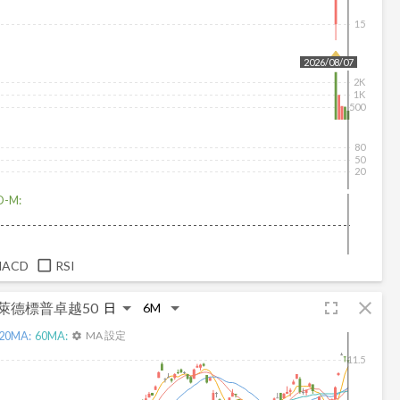
15
2026/08/07
2K
1K
500
80
50
20
D-M:
MACD
RSI
fullscreen
close
萊德標普卓越50
20
MA:
60
MA:
MA 設定
settings
11.5