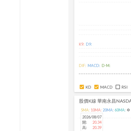
K9:
D9:
DIF:
MACD:
D-M:
KD
MACD
RSI
股價K線
華南永昌NASDA
5
MA:
10
MA:
20
MA:
60
MA:
settings
2026/08/07
開
:
20.34
高
:
20.39