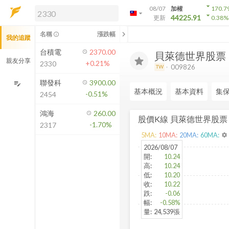
arrow_drop_down
08/07
加權
170.7
arrow_drop_down
arrow_drop_down
解鎖即時行情及進階功能
44225.91
更新
0.38
%
「綁定合作券商帳戶」或「訂閱任一
chevron_left
名稱
漲跌幅
info_outline
我的追蹤
方案」，即可解鎖以下功能：
即時行情
台積電
2370.00
貝萊德世界股票
即時市況與排行
親友分享
+0.21%
2330
009826
TW
到價通知
成交金額熱力圖
聯發科
3900.00
edit_note
基本概況
基本資料
集
-0.51%
2454
前往方案訂閱
如何綁定合作券商
鴻海
260.00
股價K線
貝萊德世界股票
-1.70%
2317
5
MA:
10
MA:
20
MA:
60
MA:
settings
2026/08/07
開
:
10.24
高
:
10.24
低
:
10.20
收
:
10.22
跌
:
-0.06
幅
:
-0.58%
量
:
24,539張