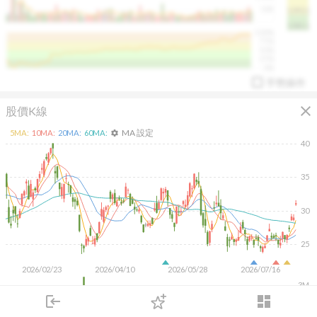
50K
1393.1
1381.1
%
100%
%
75%
%
50%
%
25%
%
0%
手勢操作
close
股價K線
MA 設定
5
MA:
10
MA:
20
MA:
60
MA:
settings
40
35
arrow_drop_up
PL 指標:
94.88
%
30
25
2026/02/23
2026/04/10
2026/05/28
2026/07/16
3M
2M
login
dashboard
1M
市場
追蹤
下單
交易
登入