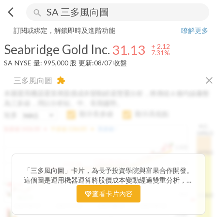
arrow_back_ios
search
Seabridge Gold Inc.
31.13
+
7.31%
量:
995,000
股
訂閱或綁定，解鎖即時及進階功能
瞭解更多
Seabridge Gold Inc.
31.13
+
2.12
7.31%
SA
NYSE
量:
995,000
股
更新:
08/07 收盤
close
三多風向圖
extension
本圖運用機器運算將股價成本變動經過雙重分析，將傳統 6 條均線彙整
為三多線，用以分析短、中、長期趨勢。
顯示長多線
顯示高低點
短多
H.C.
arrow_drop_up
arrow_drop_up
短多線:
1426.00
中多線:
1366.85
長多線:
-
1496.0
1,400
1474.0
1195.22
1185.26
1,200
1155.38
1100.60
「三多風向圖」卡片，為長予投資學院與富果合作開發。
1140.44
1130.48
1120.52
1060.76
1,000
這個圖是運用機器運算將股價成本變動經過雙重分析，把
899.40
傳統 6 條均線彙整為三多線，用以分析短、中、長期股價
查看卡片內容
800
1426.0
812.75
趨勢。
2025/04/23
2025/07/16
2025/08/20
2025/09/24
100K