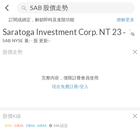
arrow_back_ios
search
Saratoga Investment Corp. NT 23
-
-%
量:
-
股
訂閱或綁定，解鎖即時及進階功能
瞭解更多
Saratoga Investment Corp. NT 23
-
-
-%
SAB
NYSE
量:
-
股
更新:
-
close
股價走勢
完整內容，僅限註冊會員使用
現在免費註冊/登入
close
股價K線
MA 設定
5
MA:
10
MA:
20
MA:
60
MA:
settings