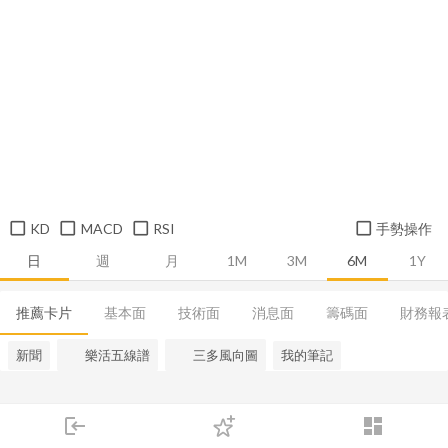
KD
MACD
RSI
手勢操作
日
週
月
1M
3M
6M
1Y
推薦卡片
基本面
技術面
消息面
籌碼面
財務報
新聞
樂活五線譜
三多風向圖
我的筆記
login
dashboard
市場
追蹤
下單
交易
登入