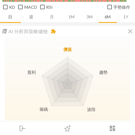
KD
MACD
RSI
手勢操作
日
週
月
1M
3M
6M
1Y
close
AI 分析與策略健檢
extension
價值
股利
趨勢
籌碼
波段
長線價值
趨勢動能
波段訊號
存股收息
login
dashboard
市場
追蹤
下單
交易
登入