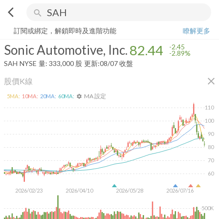
arrow_back_ios
search
Sonic Automotive, Inc.
82.44
-2.89%
量:
333,000
股
訂閱或綁定，解鎖即時及進階功能
瞭解更多
Sonic Automotive, Inc.
82.44
-2.45
-2.89%
SAH
NYSE
量:
333,000
股
更新:
08/07 收盤
close
股價K線
MA 設定
5
MA:
10
MA:
20
MA:
60
MA:
settings
110
100
90
80
70
60
2026/02/23
2026/04/10
2026/05/28
2026/07/16
500K