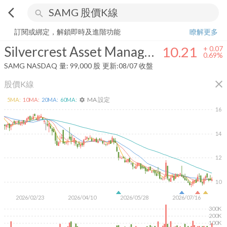
arrow_back_ios
search
Silvercrest Asset Management Group Inc.
10.21
+
0.69%
量:
99,000
訂閱或綁定，解鎖即時及進階功能
瞭解更多
Silvercrest Asset Management Group Inc.
10.21
+
0.07
0.69%
SAMG
NASDAQ
量:
99,000
股
更新:
08/07 收盤
close
股價K線
MA 設定
5
MA:
10
MA:
20
MA:
60
MA:
settings
16
14
12
10
2026/02/23
2026/04/10
2026/05/28
2026/07/16
300K
200K
100K