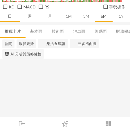
KD
MACD
RSI
手勢操作
日
週
月
1M
3M
6M
1Y
推薦卡片
基本面
技術面
消息面
籌碼面
財務報
新聞
股價走勢
樂活五線譜
三多風向圖
AI 分析與策略健檢
login
dashboard
市場
追蹤
下單
交易
登入