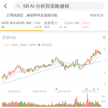
arrow_back_ios
search
訂閱或綁定，解鎖即時及進階功能
瞭解更多
SAFE BULKERS, INC.
7.60
森霸電力
-
C3.AI, INC.
10.22
SB
-0.91%
8391
-%
AI
3.65%
close
股價K線
MA 設定
5
MA:
10
MA:
20
MA:
60
MA:
settings
8
7
6
5
2026/02/23
2026/04/10
2026/05/28
2026/07/16
2M
1M