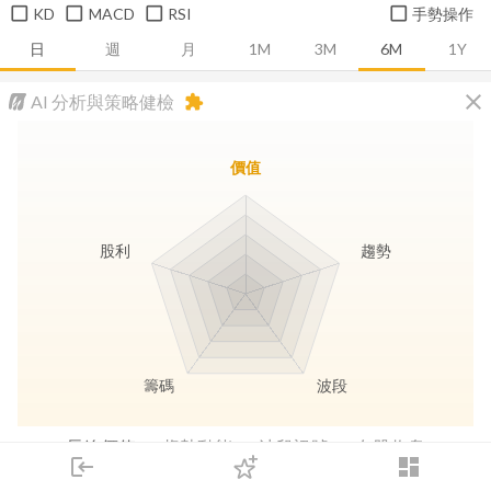
KD
MACD
RSI
手勢操作
日
週
月
1M
3M
6M
1Y
close
AI 分析與策略健檢
extension
價值
股利
趨勢
籌碼
波段
長線價值
趨勢動能
波段訊號
存股收息
login
dashboard
市場
追蹤
下單
交易
登入