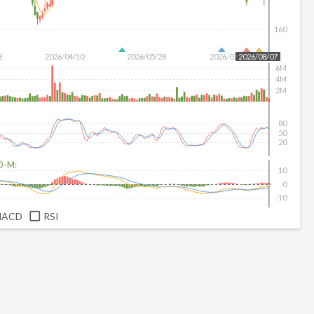
160
3
2026/04/10
2026/05/28
2026/07/16
2026/08/07
6M
4M
2M
80
50
20
D-M:
10
0
-10
MACD
RSI