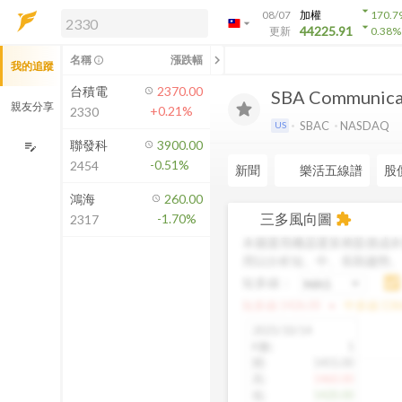
arrow_drop_down
08/07
加權
170.7
arrow_drop_down
arrow_drop_down
解鎖即時行情及進階功能
44225.91
更新
0.38
%
「綁定合作券商帳戶」或「訂閱任一
chevron_left
名稱
漲跌幅
info_outline
我的追蹤
方案」，即可解鎖以下功能：
即時行情
台積電
2370.00
SBA Communicat
即時市況與排行
親友分享
+0.21%
2330
到價通知
SBAC
NASDAQ
US
成交金額熱力圖
聯發科
3900.00
edit_note
-0.51%
2454
前往方案訂閱
新聞
樂活五線譜
股
如何綁定合作券商
鴻海
260.00
三多風向圖
-1.70%
extension
2317
本圖運用機器運算將股價成本
用以分析短、中、長期趨勢
短多線：
arrow_drop_up
短多線:
1426.00
中多線:
136
2025/10/14
K數
:
1
開
:
1455.00
高
:
1460.00
低
:
1420.00