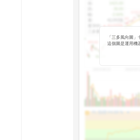
收
:
1425.00
跌
:
-30.00
1155.
幅
:
-2.06%
1100.60
量
:
42,092張
量5MA
:
▲ 43,010張
1060.76
三多量
:
-
「三多風向圖」
899.40
這個圖是運用機
傳統 6 條均線
趨勢。
812.75
2025/04/23
2025/07/
arrow_drop_up
100%
PL 指標:
94.88
%
75%
50%
25%