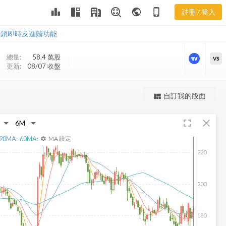
SBAC 三多風
leaderboard
public
phone_iphone
註冊 / 登入
向圖
SBAC 三多風向圖
解鎖即時及進階功能
總量:
58.4 萬
股
VS
更新:
08/07 收盤
更強大的進階價量圖表
自訂我的版面
view_quilt
完整內容，僅限註冊會員使用
fullscreen
close
註冊/登入解鎖
20
MA:
60
MA:
MA 設定
settings
220
200
180