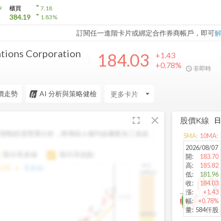
arrow_drop_down
9
櫃買
7.18
arrow_drop_down
384.19
1.83
%
訂閱任一進階卡片或綁定合作券商帳戶，即可
ions Corporation
184.03
+1.43
+0.78%
非即時
價走勢
AI 分析與策略健檢
arrow_drop_down
fullscreen
close
股價K線
變動經過雙重分析，將傳統 6 條均線彙整為三多線，
5
MA:
10
MA:
。
2026/08/07
顯示長多線
顯示高低點
開
:
183.70
高
:
185.82
H.C.
arrow_drop_up
6.85
長多線:
-
1496.0
低
:
181.96
收
:
184.03
漲
:
+1.43
1,400
幅
:
+0.78%
量
:
584仟股
1474.0