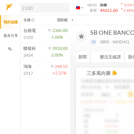
arrow_drop_up
08/05
加權
1250.
arrow_drop_down
arrow_drop_up
解鎖即時行情及進階功能
44611.60
更新
2.88
%
「綁定合作券商帳戶」或「訂閱任一
chevron_left
名稱
漲跌幅
info_outline
我的追蹤
方案」，即可解鎖以下功能：
即時行情
台積電
2365.00
SB ONE BANC
即時市況與排行
親友分享
-1.66%
2330
到價通知
SBBX
NASDAQ
US
成交金額熱力圖
聯發科
3920.00
edit_note
-2.00%
2454
前往方案訂閱
新聞
樂活五線譜
股
如何綁定合作券商
鴻海
264.50
三多風向圖
+2.32%
extension
2317
本圖運用機器運算將股價成本
用以分析短、中、長期趨勢
短多線：
arrow_drop_up
短多線:
1426.00
中多線:
136
2025/10/14
K數
:
1
開
:
1455.00
高
:
1460.00
低
:
1420.00