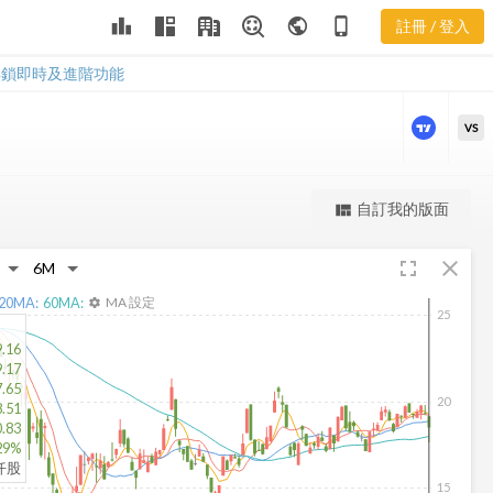
SBBX 三多風
leaderboard
public
phone_iphone
註冊 / 登入
向圖
SBBX 三多風向圖
解鎖即時及進階功能
VS
更強大的進階價量圖表
自訂我的版面
view_quilt
完整內容，僅限註冊會員使用
fullscreen
close
註冊/登入解鎖
20
MA:
60
MA:
MA 設定
settings
25
9.16
9.17
7.65
20
8.51
0.83
29%
6仟股
15