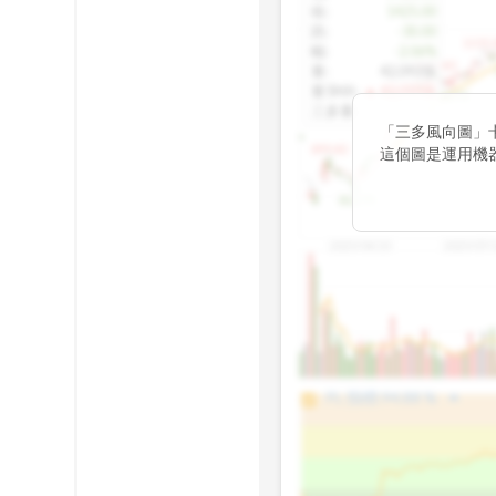
收
:
1425.00
跌
:
-30.00
1155.
幅
:
-2.06%
1100.60
量
:
42,092張
量5MA
:
▲ 43,010張
1060.76
三多量
:
-
「三多風向圖」
899.40
這個圖是運用機
傳統 6 條均線
趨勢。
812.75
2025/04/23
2025/07/
arrow_drop_up
100%
PL 指標:
94.88
%
75%
50%
25%