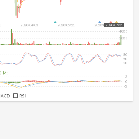
8
2020/04/03
2020/05/21
2020/07/09
2020/07/31
400K
200K
80
50
20
D-M:
2
0
-2
MACD
RSI