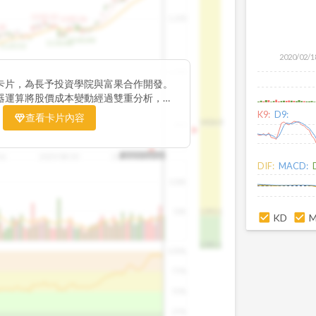
1195.22
1,200
1185.26
38
1140.44
1130.48
1120.52
2020/02/1
1,000
卡片，為長予投資學院與富果合作開發。
器運算將股價成本變動經過雙重分析，把
彙整為三多線，用以分析短、中、長期股價
K9:
D9:
查看卡片內容
1426.0
800
16
2025/08/20
2025/09/24
2025/10/14
DIF:
MACD:
100K
50K
1393.1
KD
1381.1
100%
75%
50%
25%