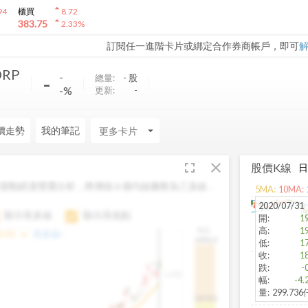
arrow_drop_up
94
櫃買
8.72
arrow_drop_up
383.75
2.33
%
訂閱任一進階卡片或綁定合作券商帳戶，即可
ORP
-
-
總量:
-
股
-%
更新:
-
價走勢
我的筆記
arrow_drop_down
fullscreen
close
股價K線
變動經過雙重分析，將傳統 6 條均線彙整為三多線，
5
MA:
10
MA:
。
2020/07/31
顯示長多線
顯示高低點
開
:
1
高
:
1
H.C.
arrow_drop_up
6.85
長多線:
-
1496.0
低
:
1
收
:
1
跌
:
-
1,400
幅
:
-4.
量
:
299.73
1474.0