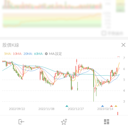
50K
1393.1
1381.1
%
100%
%
75%
%
50%
%
25%
%
0%
手勢操作
close
股價K線
MA 設定
5
MA:
10
MA:
20
MA:
60
MA:
settings
7
6
5
arrow_drop_up
PL 指標:
94.88
%
4
3
2022/09/22
2022/11/08
2022/12/27
2023/02/14
5M
login
dashboard
市場
追蹤
下單
交易
登入