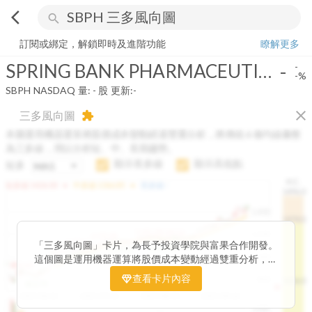
arrow_back_ios
search
SPRING BANK PHARMACEUTICALS INC
-
-%
量:
-
股
訂閱或綁定，解鎖即時及進階功能
瞭解更多
SPRING BANK PHARMACEUTICALS INC
-
-
-%
SBPH
NASDAQ
量:
-
股
更新:
-
close
三多風向圖
extension
本圖運用機器運算將股價成本變動經過雙重分析，將傳統 6 條均線彙整
為三多線，用以分析短、中、長期趨勢。
顯示長多線
顯示高低點
短多
H.C.
arrow_drop_up
arrow_drop_up
短多線:
1426.00
中多線:
1366.85
長多線:
-
1496.0
1,400
1474.0
1195.22
1185.26
1,200
1155.38
1100.60
「三多風向圖」卡片，為長予投資學院與富果合作開發。
1140.44
1130.48
1120.52
1060.76
1,000
這個圖是運用機器運算將股價成本變動經過雙重分析，把
899.40
傳統 6 條均線彙整為三多線，用以分析短、中、長期股價
查看卡片內容
800
1426.0
812.75
趨勢。
2025/04/23
2025/07/16
2025/08/20
2025/09/24
100K