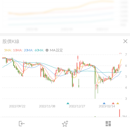
1400
具，讓投資判斷更有依據、更有信心。
1300
1200
1100
1000
900
2025/08
2025/09
2025/10
close
股價K線
MA 設定
5
MA:
10
MA:
20
MA:
60
MA:
settings
7
6
5
4
3
2022/09/22
2022/11/08
2022/12/27
2023/02/14
5M
login
dashboard
市場
追蹤
下單
交易
登入
KD
MACD
RSI
手勢操作