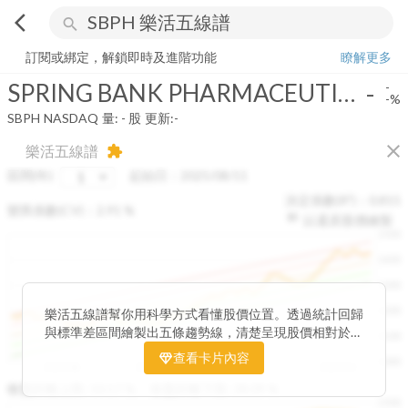
arrow_back_ios
search
SPRING BANK PHARMACEUTICALS INC
-
-%
量:
-
股
訂閱或綁定，解鎖即時及進階功能
瞭解更多
SPRING BANK PHARMACEUTICALS INC
-
-
-%
SBPH
NASDAQ
量:
-
股
更新:
-
close
樂活五線譜
extension
區間(年)
起始日：
2025/08/11
決定係數(R²)：
0.815
變異係數(CV)：
2.91
%
以還原股價繪製
1500
1400
1300
1200
樂活五線譜幫你用科學方式看懂股價位置。透過統計回歸
與標準差區間繪製出五條趨勢線，清楚呈現股價相對於長
1100
期均衡區間的位置。當股價落在上方紅色區間，代表股價
查看卡片內容
1000
已偏離長期平均、短線可能過熱；反之，若接近下方綠色
2025/08
2025/09
2025/09
2025/10
區間，則可能出現被低估的買進機會。五線譜不只是技術
收盤距離上限:
10.17
%
收盤距離下限:
38.09
%
1500
分析，更是幫助你掌握「合理價帶」與「長期趨勢」的工