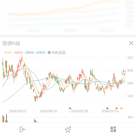
1400
具，讓投資判斷更有依據、更有信心。
1300
1200
1100
1000
900
2025/08
2025/09
2025/10
close
股價K線
MA 設定
5
MA:
10
MA:
20
MA:
60
MA:
settings
220
200
180
160
2026/02/23
2026/04/10
2026/05/28
2026/07/16
4M
2M
login
dashboard
市場
追蹤
下單
交易
登入
KD
MACD
RSI
手勢操作