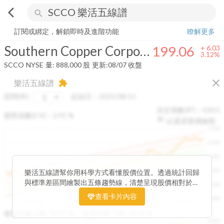
arrow_back_ios
search
Southern Copper Corporation
199.06
+
3.12%
量:
888,000
股
訂閱或綁定，解鎖即時及進階功能
瞭解更多
Southern Copper Corporation
199.06
+
6.03
3.12%
SCCO
NYSE
量:
888,000
股
更新:
08/07 收盤
close
樂活五線譜
extension
區間(年)
起始日：
2025/08/11
決定係數(R²)：
0.815
變異係數(CV)：
2.91
%
以還原股價繪製
1500
1400
1300
1200
樂活五線譜幫你用科學方式看懂股價位置。透過統計回歸
與標準差區間繪製出五條趨勢線，清楚呈現股價相對於長
1100
期均衡區間的位置。當股價落在上方紅色區間，代表股價
查看卡片內容
1000
已偏離長期平均、短線可能過熱；反之，若接近下方綠色
2025/08
2025/09
2025/09
2025/10
區間，則可能出現被低估的買進機會。五線譜不只是技術
收盤距離上限:
10.17
%
收盤距離下限:
38.09
%
1500
分析，更是幫助你掌握「合理價帶」與「長期趨勢」的工