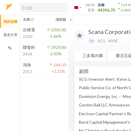
arrow_drop_down
08/06
加權
214.9
arrow_drop_down
arrow_drop_down
解鎖即時行情及進階功能
44396.70
更新
0.48
%
「綁定合作券商帳戶」或「訂閱任一
chevron_left
名稱
漲跌幅
info_outline
我的追蹤
方案」，即可解鎖以下功能：
即時行情
台積電
2365.00
Scana Corporat
即時市況與排行
親友分享
-1.66%
2330
到價通知
SCG
NYSE
US
成交金額熱力圖
聯發科
3920.00
edit_note
-2.00%
2454
前往方案訂閱
三多風向圖
樂活五
如何綁定合作券商
鴻海
264.50
新聞
+2.32%
2317
Electron Capital Partner’s 
Beryl Capital Management’s
No Christmas Break for the 