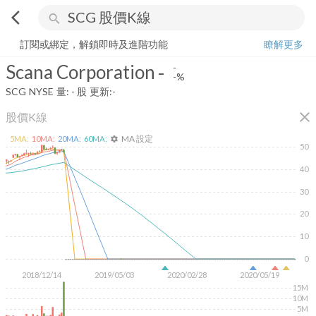
arrow_back_ios
search
Scana Corporation
-
-%
量:
-
股
訂閱或綁定，解鎖即時及進階功能
瞭解更多
Scana Corporation
-
-
-%
SCG
NYSE
量:
-
股
更新:
-
close
股價K線
MA 設定
5
MA:
10
MA:
20
MA:
60
MA:
settings
50
40
30
20
10
0
2018/12/14
2019/05/03
2020/02/28
2020/05/19
15M
10M
5M