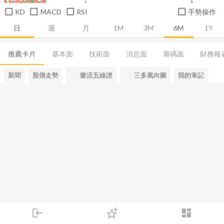
KD
MACD
RSI
手勢操作
日
週
月
1M
3M
6M
1Y
推薦卡片
基本面
技術面
消息面
籌碼面
財務報
新聞
股價走勢
樂活五線譜
三多風向圖
我的筆記
login
dashboard
市場
追蹤
下單
交易
登入