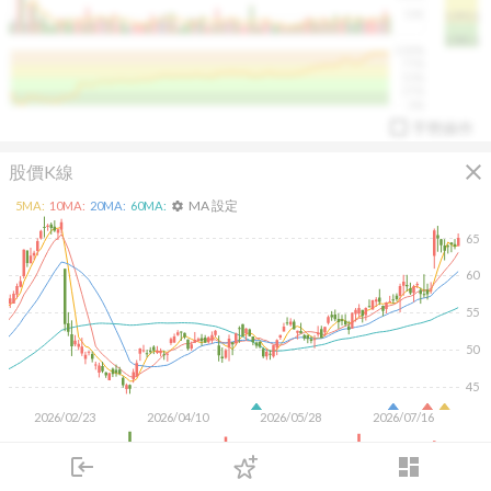
50K
1393.1
1381.1
%
100%
%
75%
%
50%
%
25%
%
0%
手勢操作
close
股價K線
MA 設定
5
MA:
10
MA:
20
MA:
60
MA:
settings
65
60
arrow_drop_up
PL 指標:
94.88
%
55
50
45
2026/02/23
2026/04/10
2026/05/28
2026/07/16
400K
login
dashboard
200K
市場
追蹤
下單
交易
登入