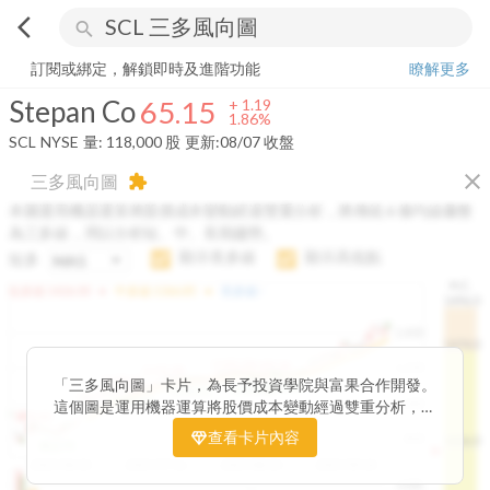
arrow_back_ios
search
Stepan Co
65.15
+
1.86%
量:
118,000
股
訂閱或綁定，解鎖即時及進階功能
瞭解更多
Stepan Co
65.15
+
1.19
1.86%
SCL
NYSE
量:
118,000
股
更新:
08/07 收盤
close
三多風向圖
extension
本圖運用機器運算將股價成本變動經過雙重分析，將傳統 6 條均線彙整
為三多線，用以分析短、中、長期趨勢。
顯示長多線
顯示高低點
短多
H.C.
arrow_drop_up
arrow_drop_up
短多線:
1426.00
中多線:
1366.85
長多線:
-
1496.0
1,400
1474.0
1195.22
1185.26
1,200
1155.38
1100.60
「三多風向圖」卡片，為長予投資學院與富果合作開發。
1140.44
1130.48
1120.52
1060.76
1,000
這個圖是運用機器運算將股價成本變動經過雙重分析，把
899.40
傳統 6 條均線彙整為三多線，用以分析短、中、長期股價
查看卡片內容
800
1426.0
812.75
趨勢。
2025/04/23
2025/07/16
2025/08/20
2025/09/24
100K