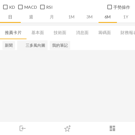
KD
MACD
RSI
手勢操作
日
週
月
1M
3M
6M
1Y
推薦卡片
基本面
技術面
消息面
籌碼面
財務報
新聞
三多風向圖
我的筆記
login
dashboard
市場
追蹤
下單
交易
登入