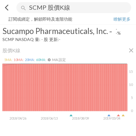
arrow_back_ios
search
Sucampo Pharmaceuticals, Inc.
-
-%
量:
-
股
訂閱或綁定，解鎖即時及進階功能
瞭解更多
Sucampo Pharmaceuticals, Inc.
-
-
-%
SCMP
NASDAQ
量:
-
股
更新:
-
close
股價K線
MA 設定
5
MA:
10
MA:
20
MA:
60
MA:
settings
15
10
5
0
2018/04/26
2018/06/13
2018/08/09
2019/03/04