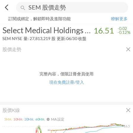
arrow_back_ios
search
Select Medical Holdings Corporation
16.51
-0.12%
量:
27,813,219
股
訂閱或綁定，解鎖即時及進階功能
瞭解更多
Select Medical Holdings Corporation
16.51
-0.02
-0.12%
SEM
NYSE
量:
27,813,219
股
更新:
06/30 收盤
close
股價走勢
完整內容，僅限註冊會員使用
現在免費註冊/登入
close
股價K線
MA 設定
5
MA:
10
MA:
20
MA:
60
MA:
settings
16.5