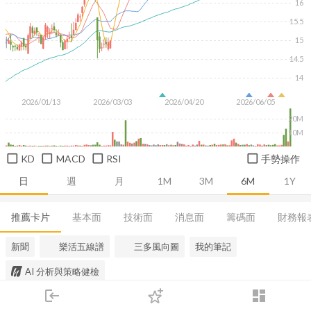
16
15.5
15
14.5
14
2026/01/13
2026/03/03
2026/04/20
2026/06/05
20M
10M
KD
MACD
RSI
手勢操作
日
週
月
1M
3M
6M
1Y
推薦卡片
基本面
技術面
消息面
籌碼面
財務報
新聞
樂活五線譜
三多風向圖
我的筆記
AI 分析與策略健檢
login
dashboard
市場
追蹤
下單
交易
登入