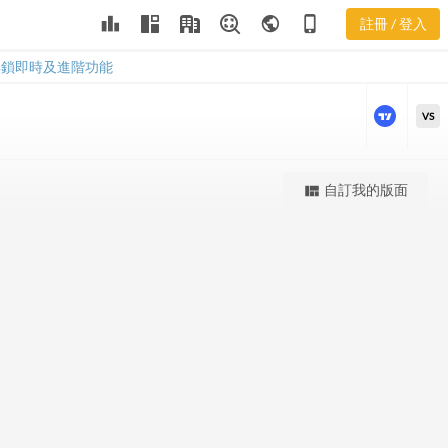
leaderboard
public
phone_iphone
註冊 / 登入
SEP 股價K線
SEP 股價K線
解鎖即時及進階功能
VS
更強大的進階價量圖表
自訂我的版面
view_quilt
完整內容，僅限註冊會員使用
註冊/登入解鎖