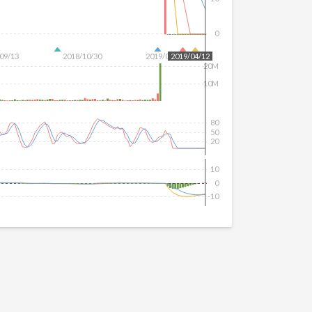
0
09/13
2018/10/30
2019/02/11
2019/04/12
20M
10M
80
50
20
10
0
-10