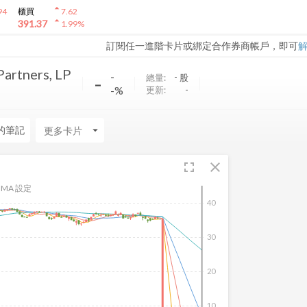
arrow_drop_up
94
櫃買
7.62
arrow_drop_up
391.37
1.99
%
訂閱任一進階卡片或綁定合作券商帳戶，即可
Partners, LP
-
-
總量:
-
股
-%
更新:
-
的筆記
arrow_drop_down
fullscreen
close
MA 設定
40
30
20
10