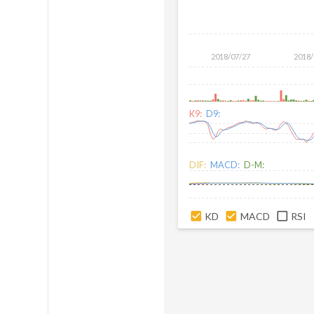
2018/07/27
2018/
K9:
D9:
DIF:
MACD:
D-M:
KD
MACD
RSI