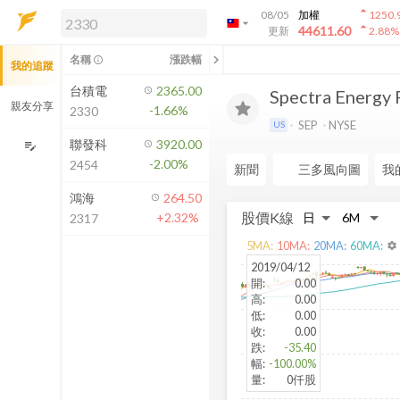
arrow_drop_up
08/05
加權
1250.
arrow_drop_down
arrow_drop_up
解鎖即時行情及進階功能
44611.60
更新
2.88
%
「綁定合作券商帳戶」或「訂閱任一
chevron_left
名稱
漲跌幅
info_outline
我的追蹤
方案」，即可解鎖以下功能：
即時行情
台積電
2365.00
Spectra Energy 
即時市況與排行
親友分享
-1.66%
2330
到價通知
SEP
NYSE
US
成交金額熱力圖
聯發科
3920.00
edit_note
-2.00%
2454
前往方案訂閱
新聞
三多風向圖
我
如何綁定合作券商
鴻海
264.50
股價K線
+2.32%
2317
5
MA:
10
MA:
20
MA:
60
MA:
settings
2019/04/12
開
:
0.00
高
:
0.00
低
:
0.00
收
:
0.00
跌
:
-35.40
幅
:
-100.00%
量
:
0仟股