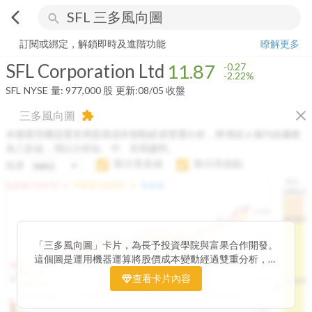
arrow_back_ios
search
SFL Corporation Ltd
11.87
-2.22%
量:
977,000
股
訂閱或綁定，解鎖即時及進階功能
瞭解更多
SFL Corporation Ltd
11.87
-0.27
-2.22%
SFL
NYSE
量:
977,000
股
更新:
08/05 收盤
close
三多風向圖
extension
本圖運用機器運算將股價成本變動經過雙重分析，將傳統 6 條均線彙整
為三多線，用以分析短、中、長期趨勢。
顯示長多線
顯示高低點
短多
H.C.
arrow_drop_up
arrow_drop_up
短多線:
1426.00
中多線:
1366.85
長多線:
-
1496.0
1,400
1474.0
1195.22
1185.26
1,200
1155.38
1100.60
「三多風向圖」卡片，為長予投資學院與富果合作開發。
1140.44
1130.48
1120.52
1060.76
1,000
這個圖是運用機器運算將股價成本變動經過雙重分析，把
899.40
傳統 6 條均線彙整為三多線，用以分析短、中、長期股價
查看卡片內容
800
1426.0
812.75
趨勢。
2025/04/23
2025/07/16
2025/08/20
2025/09/24
100K