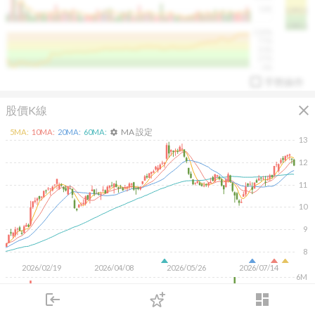
50K
1393.1
1381.1
%
100%
%
75%
%
50%
%
25%
%
0%
手勢操作
close
股價K線
MA 設定
5
MA:
10
MA:
20
MA:
60
MA:
settings
13
12
11
arrow_drop_up
PL 指標:
94.88
%
10
9
8
2026/02/19
2026/04/08
2026/05/26
2026/07/14
6M
4M
login
dashboard
2M
市場
追蹤
下單
交易
登入