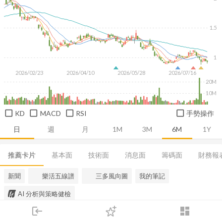
1.5
1
2026/02/23
2026/04/10
2026/05/28
2026/07/16
20M
10M
KD
MACD
RSI
手勢操作
日
週
月
1M
3M
6M
1Y
推薦卡片
基本面
技術面
消息面
籌碼面
財務報
新聞
樂活五線譜
三多風向圖
我的筆記
AI 分析與策略健檢
login
dashboard
市場
追蹤
下單
交易
登入