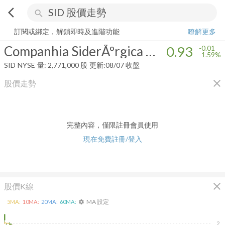
arrow_back_ios
search
Companhia SiderÃºrgica Nacional
0.93
-1.59%
量:
2,771,000
股
訂閱或綁定，解鎖即時及進階功能
瞭解更多
Companhia SiderÃºrgica Nacional
0.93
-0.01
-1.59%
SID
NYSE
量:
2,771,000
股
更新:
08/07 收盤
close
股價走勢
完整內容，僅限註冊會員使用
現在免費註冊/登入
close
股價K線
MA 設定
5
MA:
10
MA:
20
MA:
60
MA:
settings
2