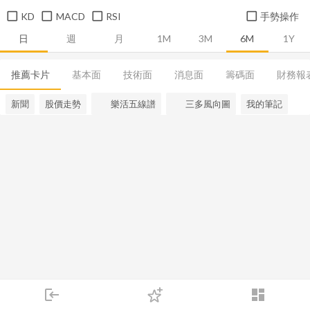
KD
MACD
RSI
手勢操作
日
週
月
1M
3M
6M
1Y
推薦卡片
基本面
技術面
消息面
籌碼面
財務報
新聞
股價走勢
樂活五線譜
三多風向圖
我的筆記
login
dashboard
市場
追蹤
下單
交易
登入