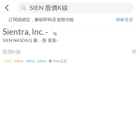
arrow_back_ios
search
Sientra, Inc.
-
-%
量:
-
股
訂閱或綁定，解鎖即時及進階功能
瞭解更多
Sientra, Inc.
-
-
-%
SIEN
NASDAQ
量:
-
股
更新:
-
close
股價K線
MA 設定
5
MA:
10
MA:
20
MA:
60
MA:
settings