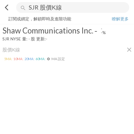
arrow_back_ios
search
Shaw Communications Inc.
-
-%
量:
-
股
訂閱或綁定，解鎖即時及進階功能
瞭解更多
Shaw Communications Inc.
-
-
-%
SJR
NYSE
量:
-
股
更新:
-
close
股價K線
MA 設定
5
MA:
10
MA:
20
MA:
60
MA:
settings