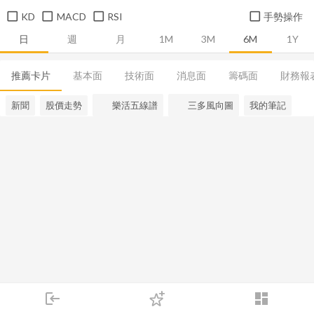
KD
MACD
RSI
手勢操作
日
週
月
1M
3M
6M
1Y
推薦卡片
基本面
技術面
消息面
籌碼面
財務報
新聞
股價走勢
樂活五線譜
三多風向圖
我的筆記
login
dashboard
市場
追蹤
下單
交易
登入