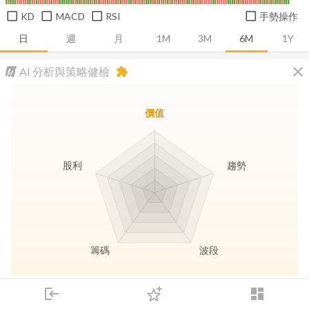
KD
MACD
RSI
手勢操作
日
週
月
1M
3M
6M
1Y
close
AI 分析與策略健檢
extension
價值
股利
趨勢
籌碼
波段
長線價值
趨勢動能
波段訊號
存股收息
login
dashboard
市場
追蹤
下單
交易
登入