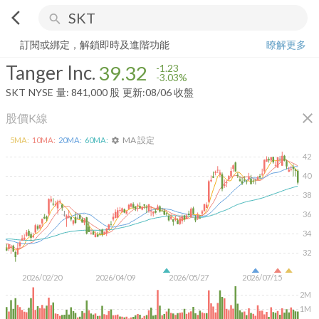
arrow_back_ios
search
Tanger Inc.
39.32
-3.03%
量:
841,000
股
訂閱或綁定，解鎖即時及進階功能
瞭解更多
Tanger Inc.
39.32
-1.23
-3.03%
SKT
NYSE
量:
841,000
股
更新:
08/06 收盤
close
股價K線
MA 設定
5
MA:
10
MA:
20
MA:
60
MA:
settings
42
40
38
36
34
32
2026/02/20
2026/04/09
2026/05/27
2026/07/15
2M
1M