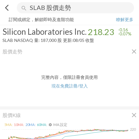
arrow_back_ios
search
Silicon Laboratories Inc.
218.23
-0.07%
量:
187,000
股
訂閱或綁定，解鎖即時及進階功能
瞭解更多
Silicon Laboratories Inc.
218.23
-0.16
-0.07%
SLAB
NASDAQ
量:
187,000
股
更新:
08/05 收盤
close
股價走勢
完整內容，僅限註冊會員使用
現在免費註冊/登入
close
股價K線
MA 設定
5
MA:
10
MA:
20
MA:
60
MA:
settings
220