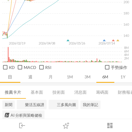
200
180
160
140
2026/02/19
2026/04/08
2026/05/26
2026/07/14
8M
6M
4M
2M
KD
MACD
RSI
手勢操作
日
週
月
1M
3M
6M
1Y
推薦卡片
基本面
技術面
消息面
籌碼面
財務報
新聞
樂活五線譜
三多風向圖
我的筆記
AI 分析與策略健檢
login
dashboard
市場
追蹤
下單
交易
登入