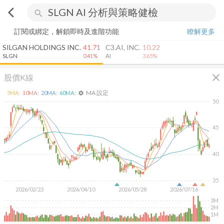
arrow_back_ios
search
訂閱或綁定，解鎖即時及進階功能
瞭解更多
SILGAN HOLDINGS INC.
41.71
C3.AI, INC.
10.22
SLGN
0.41%
AI
3.65%
close
股價K線
MA 設定
5
MA:
10
MA:
20
MA:
60
MA:
settings
50
45
40
35
2026/02/23
2026/04/10
2026/05/28
2026/07/16
3M
2M
1M