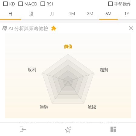
KD
MACD
RSI
手勢操作
日
週
月
1M
3M
6M
1Y
close
AI 分析與策略健檢
extension
價值
股利
趨勢
籌碼
波段
長線價值
趨勢動能
波段訊號
存股收息
login
dashboard
市場
追蹤
下單
交易
登入